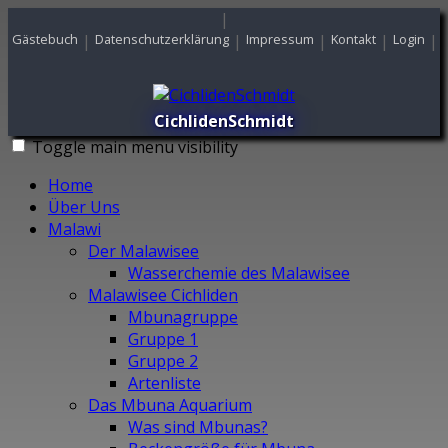
|
Gästebuch
|
Datenschutzerklärung
|
Impressum
|
Kontakt
|
Login
|
CichlidenSchmidt
Toggle main menu visibility
Home
Über Uns
Malawi
Der Malawisee
Wasserchemie des Malawisee
Malawisee Cichliden
Mbunagruppe
Gruppe 1
Gruppe 2
Artenliste
Das Mbuna Aquarium
Was sind Mbunas?