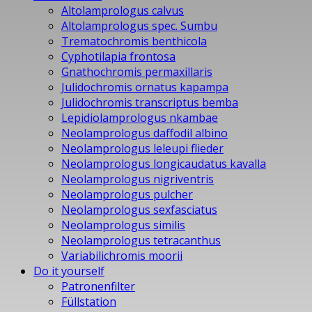
Altolamprologus calvus
Altolamprologus spec. Sumbu
Trematochromis benthicola
Cyphotilapia frontosa
Gnathochromis permaxillaris
Julidochromis ornatus kapampa
Julidochromis transcriptus bemba
Lepidiolamprologus nkambae
Neolamprologus daffodil albino
Neolamprologus leleupi flieder
Neolamprologus longicaudatus kavalla
Neolamprologus nigriventris
Neolamprologus pulcher
Neolamprologus sexfasciatus
Neolamprologus similis
Neolamprologus tetracanthus
Variabilichromis moorii
Do it yourself
Patronenfilter
Füllstation